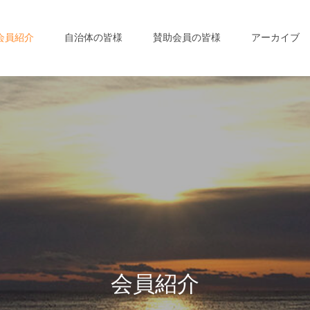
会員紹介
自治体の皆様
賛助会員の皆様
アーカイブ
会
員
紹
介