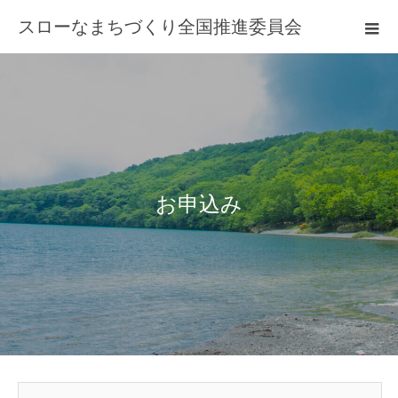
スローなまちづくり全国推進委員会
お
申
込
み